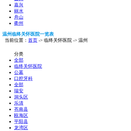
嘉兴
丽水
舟山
衢州
温州临终关怀医院一览表
当前位置：
首页
-> 临终关怀医院 -> 温州
分类
全部
临终关怀医院
公墓
口腔牙科
全部
瑞安
洞头区
乐清
苍南县
瓯海区
平阳县
龙湾区