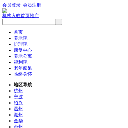
会员登录
会员注册
机构入驻
首页推广
首页
养老院
护理院
康复中心
养老公寓
福利院
老年痴呆
临终关怀
地区导航
杭州
宁波
绍兴
温州
湖州
金华
台州