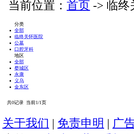
当前位置：
首页
-> 临终
分类
全部
临终关怀医院
公墓
口腔牙科
地区
全部
婺城区
永康
义乌
金东区
共0记录
当前1/1页
关于我们
|
免责申明
|
广