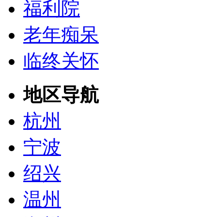
福利院
老年痴呆
临终关怀
地区导航
杭州
宁波
绍兴
温州