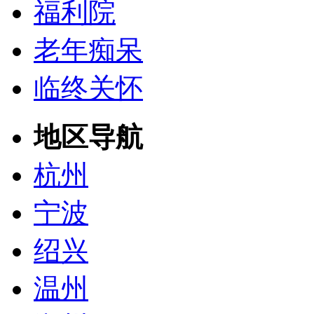
福利院
老年痴呆
临终关怀
地区导航
杭州
宁波
绍兴
温州