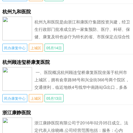
杭州九和医院
杭州九和医院是由浙江和康医疗集团投资兴建，经卫
生行政部门批准成立的一家集预防、医疗、科研、保
健、康复及特色诊疗为特长的省、市医保定点综合性
医院，于2018年被评为上城区重点民生
民办康复中心
上城区
05月14日
杭州顾连玺桥康复医院
一、医院概况杭州顾连玺桥康复医院坐落于杭州市
上城区，拥有俞章路98号和兴业街366号两个院区，
交通便利，临近地铁4号线华中南路站G出口，多条
公交线路如125路、99
民办康复中心
上城区
05月13日
浙江康静医院
浙江康静医院有限公司于2016年02月05日成立。法
定代表人徐晓峰,公司经营范围包括：服务：心内