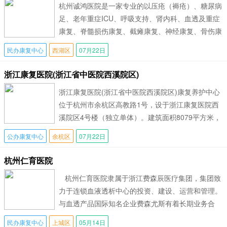
杭州诚鸿医院是一家专业的以压疮（褥疮）、糖尿病
足、老年重症ICU、呼吸支持、肾内科、血透及重症
康复、脊髓损伤康复、截瘫康复、神经康复、骨伤康
复为特色的综合性医院，是由澳籍华裔在
民办康复中心
西湖区
07月22日
浙江康复医院(浙江省中医院西溪院区)
浙江康复医院(浙江省中医院西溪院区)康复养护中心
位于杭州市余杭区高教路1号，设于浙江康复医院西
溪院区4号楼（独立单体）。建筑面积8079平方米，
一期开放床位265张，共设置单人
公办康复中心
余杭区
07月22日
杭州仁育医院
杭州仁育医院隶属于浙江费森辰医疗集团，集团致
力于连锁血液透析中心的投资、建设、运营和管理。
与血透产品国际知名企业费森尤斯有着长期业务合
作，是
民办康复中心
上城区
05月14日