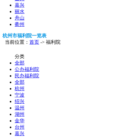
嘉兴
丽水
舟山
衢州
杭州市福利院一览表
当前位置：
首页
-> 福利院
分类
全部
公办福利院
民办福利院
全部
杭州
宁波
绍兴
温州
湖州
金华
台州
嘉兴