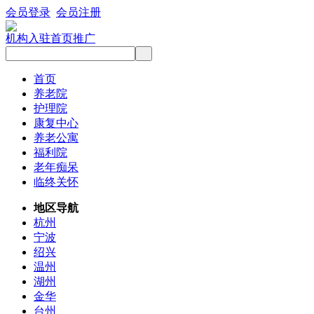
会员登录
会员注册
机构入驻
首页推广
首页
养老院
护理院
康复中心
养老公寓
福利院
老年痴呆
临终关怀
地区导航
杭州
宁波
绍兴
温州
湖州
金华
台州