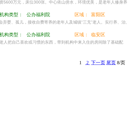
资5600万元，床位300张。中心依山傍水，环境优美，是老年人修身养
机构类型：
公办福利院
区域：
富阳区
会弃婴、孤儿，接收自费寄养的老年人及城镇“三无”老人。实行养、治、
机构类型：
公办福利院
区域：
临安区
老人把自己喜欢或习惯的东西，带到机构中来入住的房间除了基础配
1
2
下一页
尾页
8/页