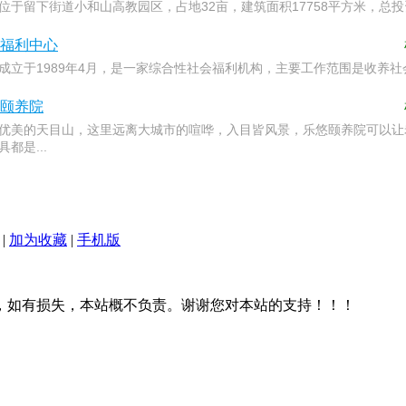
位于留下街道小和山高教园区，占地32亩，建筑面积17758平方米，总投
福利中心
成立于1989年4月，是一家综合性社会福利机构，主要工作范围是收养社
颐养院
优美的天目山，这里远离大城市的喧哗，入目皆风景，乐悠颐养院可以让
都是...
|
加为收藏
|
手机版
，如有损失，本站概不负责。谢谢您对本站的支持！！！