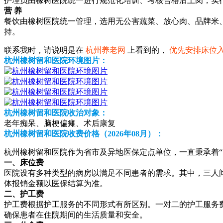
护理员由橡树医院统一进行规范化培训、考核合格后上岗，实
营 养
餐饮由橡树医院统一管理，选用无公害蔬菜、放心肉、品牌米
持。
联系我时，请说明是在
杭州养老网
上看到的，
优先安排床位
杭州橡树留和医院环境图片：
杭州橡树留和医院收治对象：
老年痴呆、脑梗偏瘫、术后康复
杭州橡树留和医院收费价格（2026年08月）：
杭州橡树留和医院作为省市及异地医保定点单位，一直秉承着
一、床位费
医院设有多种类型的病房以满足不同患者的需求。其中，三人间
体报销金额以医保结算为准。
二、护工费
护工费根据护工服务的不同形式有所区别。一对二的护工服务费用
确保患者在住院期间的生活质量和安全。