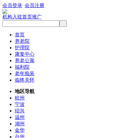
会员登录
会员注册
机构入驻
首页推广
首页
养老院
护理院
康复中心
养老公寓
福利院
老年痴呆
临终关怀
地区导航
杭州
宁波
绍兴
温州
湖州
金华
台州