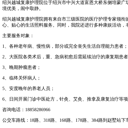
绍兴越城复康护理院
位于绍兴市中兴大道富恩大桥东侧培蒙广
境优美，闹中取静。
绍兴越城复康护理院
拥有来自市三级医院的医疗护理专家领衔
心、贴心的生活照料服务。同时，我院还进行多种康娱活动，
主要服务对象：
1、各种老年病、慢性病，部分或完全丧失生活自理能力患者；
2、大医院各类术后，重、急病初愈后需延续治疗的康复期患
3、晚期肿瘤患者；
4、临终关怀病人；
5、安度晚年的养老人员；
6、日间开展门诊中医处方，针灸、艾灸、推拿及康复治疗等
咨询电话：18858286966
公交车路线：18路、318路、168路、178路、384路到赵墅站