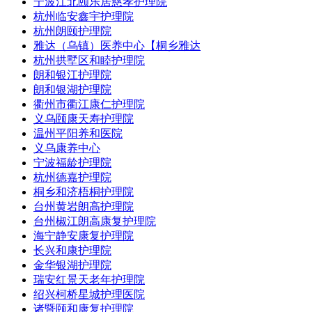
宁波江北颐乐居慈孝护理院
杭州临安鑫宇护理院
杭州朗颐护理院
雅达（乌镇）医养中心【桐乡雅达
杭州拱墅区和睦护理院
朗和银江护理院
朗和银湖护理院
衢州市衢江康仁护理院
义乌颐康天寿护理院
温州平阳养和医院
义乌康养中心
宁波福龄护理院
杭州德嘉护理院
桐乡和济梧桐护理院
台州黄岩朗高护理院
台州椒江朗高康复护理院
海宁静安康复护理院
长兴和康护理院
金华银湖护理院
瑞安红景天老年护理院
绍兴柯桥星城护理医院
诸暨颐和康复护理院