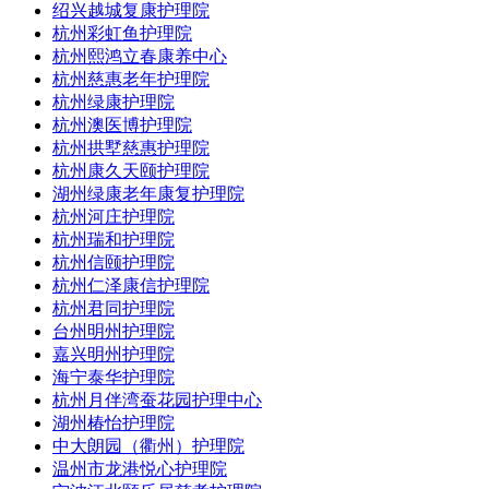
绍兴越城复康护理院
杭州彩虹鱼护理院
杭州熙鸿立春康养中心
杭州慈惠老年护理院
杭州绿康护理院
杭州澳医博护理院
杭州拱墅慈惠护理院
杭州康久天颐护理院
湖州绿康老年康复护理院
杭州河庄护理院
杭州瑞和护理院
杭州信颐护理院
杭州仁泽康信护理院
杭州君同护理院
台州明州护理院
嘉兴明州护理院
海宁泰华护理院
杭州月伴湾蚕花园护理中心
湖州椿怡护理院
中大朗园（衢州）护理院
温州市龙港悦心护理院