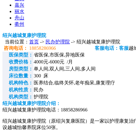
嘉兴
丽水
舟山
衢州
绍兴越城复康护理院
当前位置：
首页
->
民办护理院
-> 绍兴越城复康护理院
咨询电话：
18858286966
客服电话：客服
越
医保类型：
省医保,市医保,异地医保
收费价格：
4000元-6000元 /月
房型类型：
单人间,双人间,三人间,多人间
床位数量：
300 床
机构特色：
医养结合,临终关怀,老年痴呆,康复理疗
机构性质：
民办
机构类型：
护理院
绍兴越城复康护理院介绍：
绍兴越城复康护理院电话：18858286966
绍兴越城复康护理院（原绍兴复康医院）是一家以护理康复治疗为
设越城怡馨养院床位50张。