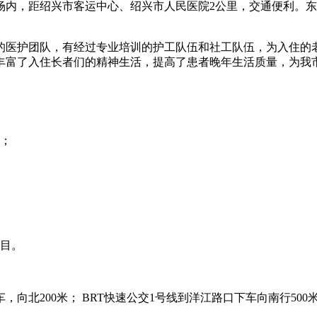
场内，距绍兴市客运中心、绍兴市人民医院2公里，交通便利。
的医护团队，有经过专业培训的护工队伍和社工队伍，为入住的老
丰富了入住长者们的精神生活，提高了患者晚年生活质量，为我
者；
项目。
下车，向北200米； BRT快速公交1号线到洋江路口下车向南行500