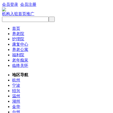
会员登录
会员注册
机构入驻
首页推广
首页
养老院
护理院
康复中心
养老公寓
福利院
老年痴呆
临终关怀
地区导航
杭州
宁波
绍兴
温州
湖州
金华
台州