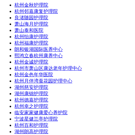
杭州金秋护理院
杭州邻嘉康复护理院
良渚随园护理院
萧山海月护理院
萧山泰和医院
杭州怡康护理院
杭州福康护理院
朗和银湖国际医养中心
熙鸿立春杭州康养中心
杭州金诚护理院
杭州市萧山区康达老年护理中心
杭州金色年华医院
杭州月伴湾蚕花园护理中心
湖州慈安护理院
湖州康锦护理院
杭州德嘉护理院
杭州幸之护理院
临安家家健康爱心养护院
宁波星健兰亭护理院
杭州百和护理院
湖州朗高护理院