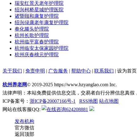
瑞安红景天老年护理院
绍兴柯桥星城护理医院
诸暨颐和康复护理院
绍兴绿康老年康复护理院
奉化滕头护理院
杭州长歌护理院
杭州临平富春护理院
杭州临安太保家园护理院
杭州庆春桃元护理院
关于我们
|
免责申明
|
广告服务
|
帮助中心
|
联系我们
|
设为首页
杭州养老网
© 2019-2025 https://www.hzyanglao.com Inc.
法律声明：本站免费提供信息交流，交易者自行分辨信息真假
ICP备案号：
浙ICP备20007166号-1
RSS地图
站点地图
网站在线客服QQ:
624208881
发布机构
官方微信
返回顶部