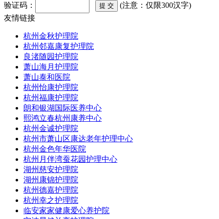
验证码：
(注意：仅限300汉字)
友情链接
杭州金秋护理院
杭州邻嘉康复护理院
良渚随园护理院
萧山海月护理院
萧山泰和医院
杭州怡康护理院
杭州福康护理院
朗和银湖国际医养中心
熙鸿立春杭州康养中心
杭州金诚护理院
杭州市萧山区康达老年护理中心
杭州金色年华医院
杭州月伴湾蚕花园护理中心
湖州慈安护理院
湖州康锦护理院
杭州德嘉护理院
杭州幸之护理院
临安家家健康爱心养护院