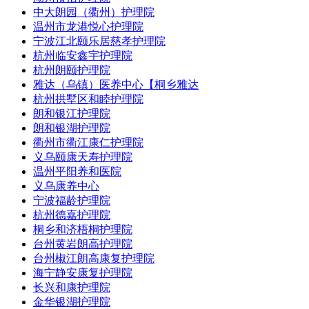
中大朗园（衢州）护理院
温州市龙港悦心护理院
宁波江北颐乐居慈孝护理院
杭州临安鑫宇护理院
杭州朗颐护理院
雅达（乌镇）医养中心【桐乡雅达
杭州拱墅区和睦护理院
朗和银江护理院
朗和银湖护理院
衢州市衢江康仁护理院
义乌颐康天寿护理院
温州平阳养和医院
义乌康养中心
宁波福龄护理院
杭州德嘉护理院
桐乡和济梧桐护理院
台州黄岩朗高护理院
台州椒江朗高康复护理院
海宁静安康复护理院
长兴和康护理院
金华银湖护理院