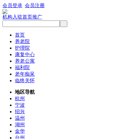
会员登录
会员注册
机构入驻
首页推广
首页
养老院
护理院
康复中心
养老公寓
福利院
老年痴呆
临终关怀
地区导航
杭州
宁波
绍兴
温州
湖州
金华
台州