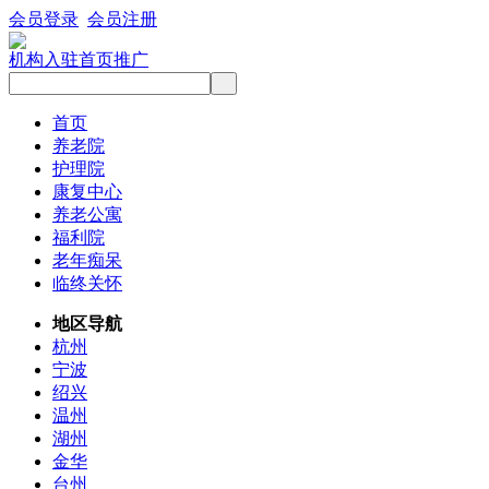
会员登录
会员注册
机构入驻
首页推广
首页
养老院
护理院
康复中心
养老公寓
福利院
老年痴呆
临终关怀
地区导航
杭州
宁波
绍兴
温州
湖州
金华
台州