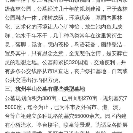
级森林公园，公墓经过几十年的规划建设，已于森林
公园融为一体，绿树成荫，环境优美，墓园内园林
化、艺术化的环境让人心旷神怡，放生池内鱼儿成
群，池水千年不干，几十种鸟类常年在这里繁衍生
息，落脚，觅食，院内苍松，鸟语花香，幽静整洁，
置身其中，只有思念之意，全无悲伤之情，是安葬亡
灵的理想之地。公墓前紧挨320国道，交通便利，并
有多条公交线路从市区直达，丧户祭扫墓地，自驾或
公共交通出行均很方便。
三、杭州半山公墓有哪些类型墓地
公墓规划面积为380亩，已用面积270亩，规划墓穴7
5000座，迄今为止，已为本市及外省市、港、澳、
台等亡祖建立多种规格的墓穴55000余穴。园区内建
有小桥流水、亭台楼宇、喷泉等景观。为适应各阶层