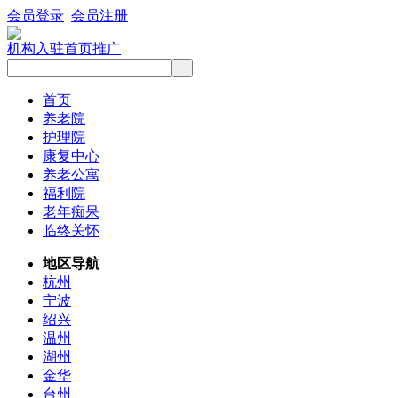
会员登录
会员注册
机构入驻
首页推广
首页
养老院
护理院
康复中心
养老公寓
福利院
老年痴呆
临终关怀
地区导航
杭州
宁波
绍兴
温州
湖州
金华
台州