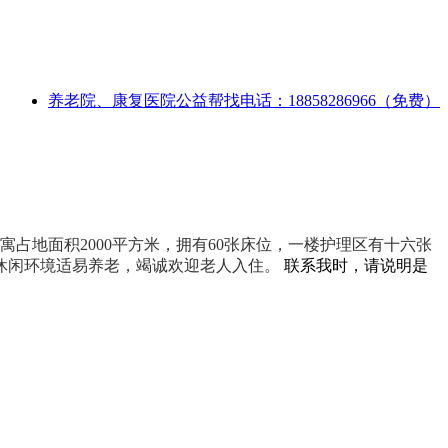
养老院、康复医院公益帮找电话：18858286966（免费）
寓占地面积2000平方米，拥有60张床位，一楼护理区有十六张
休闲环境适易养老，竭诚欢迎老人入住。
联系我时，请说明是