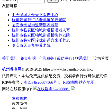
友情链接
中天绿城大爱天下医养中心
杭钢随园智汇坊老年痴呆养老院
临安市锦城街道新溪养老院
杭州市临安区锦城街道横溪老人寄
杭州市临安区锦城街道横街养老院
杭州市临安区玲珑街道喜来乐养老
临安市天目九狮养老院
关于我们
|
免责申明
|
广告服务
|
帮助中心
|
联系我们
|
设为首页
杭州养老网
© 2019-2025 https://www.hzyanglao.com Inc.
法律声明：本站免费提供信息交流，交易者自行分辨信息真假
ICP备案号：
浙ICP备20007166号-1
RSS地图
站点地图
网站在线客服QQ:
624208881
发布机构
官方微信
返回顶部