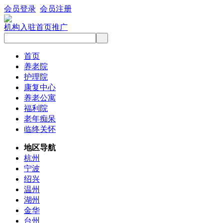
会员登录
会员注册
机构入驻
首页推广
首页
养老院
护理院
康复中心
养老公寓
福利院
老年痴呆
临终关怀
地区导航
杭州
宁波
绍兴
温州
湖州
金华
台州