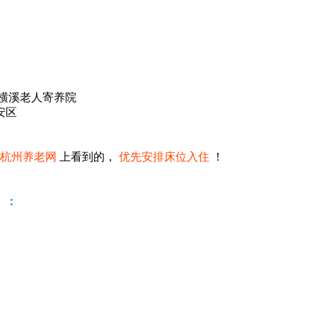
道横溪老人寄养院
安区
杭州养老网
上看到的，
优先安排床位入住
！
）：