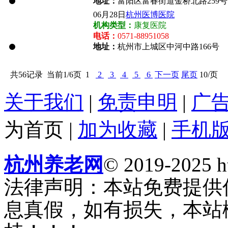
地址：
富阳区富春街道金桥北路259号
06月28日
杭州医博医院
机构类型：
康复医院
电话：
0571-88951058
地址：
杭州市上城区中河中路166号
共56记录
当前1/6页
1
2
3
4
5
6
下一页
尾页
10/页
关于我们
|
免责申明
|
广
为首页
|
加为收藏
|
手机
杭州养老网
© 2019-2025 ht
法律声明：本站免费提供
息真假，如有损失，本站