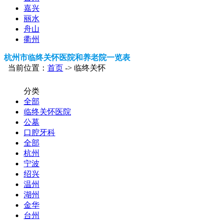
嘉兴
丽水
舟山
衢州
杭州市临终关怀医院和养老院一览表
当前位置：
首页
-> 临终关怀
分类
全部
临终关怀医院
公墓
口腔牙科
全部
杭州
宁波
绍兴
温州
湖州
金华
台州