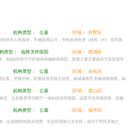
机构类型：
公墓
区域：
拱墅区
，经杭州市人民政府，市规划局认可，市民政局批准（杭民（87）局字第
构类型：
临终关怀医院
区域：
西湖区
2楼，包括5间安宁疗护病房和辅助用房区。医资力量主要依托于医院老年
机构类型：
公墓
区域：
余杭区
凳位置，平缓开阔，彰显处世不惊之坦然。标准墓和艺术墓错落有致，标
机构类型：
公墓
区域：
萧山区
悼念、文化教育等功能于一体的综合性陵园。这里不仅环境优美，设施
机构类型：
公墓
区域：
临平区
以来，以其独特的风水优势、生态环境和人文关怀，成为了寄托天地之