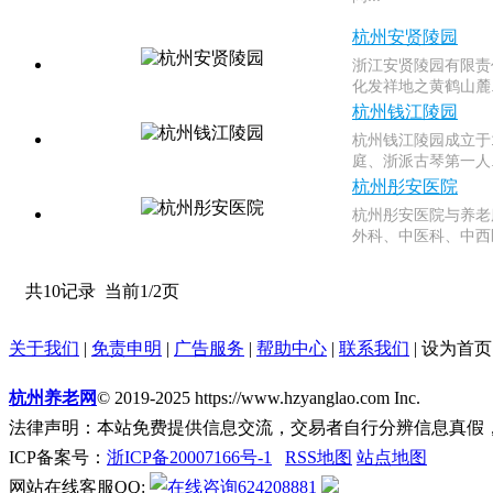
杭州安贤陵园
浙江安贤陵园有限责
化发祥地之黄鹤山麓..
杭州钱江陵园
杭州钱江陵园成立于
庭、浙派古琴第一人..
杭州彤安医院
杭州彤安医院与养老
外科、中医科、中西医
共10记录
当前1/2页
关于我们
|
免责申明
|
广告服务
|
帮助中心
|
联系我们
|
设为首页
杭州养老网
© 2019-2025 https://www.hzyanglao.com Inc.
法律声明：本站免费提供信息交流，交易者自行分辨信息真假
ICP备案号：
浙ICP备20007166号-1
RSS地图
站点地图
网站在线客服QQ:
624208881