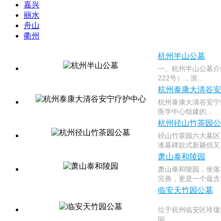
嘉兴
丽水
舟山
衢州
杭州半山公墓
一、杭州半山公墓介
222号），浙...
杭州泰康大清谷安
杭州泰康大清谷安宁
医学中心组建的...
杭州径山竹茶园公
径山竹茶园六大墓区
准墓碑款式新颖但又不
萧山泰和陵园
萧山泰和陵园，坐落
完善，更是一个蕴含着
临安天竹园公墓
位于杭州临安区玲珑
间...