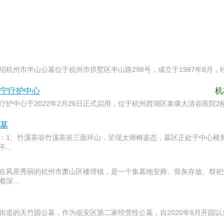
绍杭州市半山公墓位于杭州市拱墅区半山路298号，成立于1987年8月
宁疗护中心
机
疗护中心于2022年2月26日正式启用，位于杭州西湖区泰康大清谷医院
墓
：1、竹溪茶谷竹溪茶谷三面环山，呈现太师椅姿态，墓区正处于中心椅
...
在风景秀丽的杭州市萧山区楼塔镇，是一个集墓地安葬、骨灰存放、祭祀
深...
街道的天竹园公墓，作为临安区第二家经营性公墓，自2020年6月开园