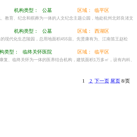
机构类型：
公墓
区域：
临平区
化、教育、纪念和殡葬为一体的人文纪念主题公园，地处杭州北郊良渚文
机构类型：
公墓
区域：
西湖区
体的现代化生态陵园，总用地面积455亩。先贤康有为、江南笛王赵松
构类型：
临终关怀医院
区域：
临平区
康复、临终关怀为一体的医养结合机构，建筑面积1万多㎡，设有内科、
1
2
下一页
尾页
8/页