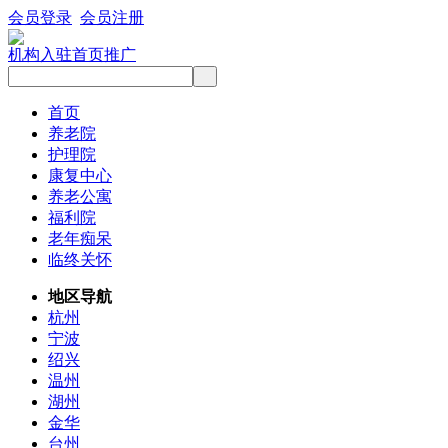
会员登录
会员注册
机构入驻
首页推广
首页
养老院
护理院
康复中心
养老公寓
福利院
老年痴呆
临终关怀
地区导航
杭州
宁波
绍兴
温州
湖州
金华
台州