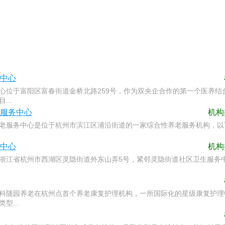
中心
心位于富阳区富春街道金桥北路259号，作为双央企合作的第一个医养
...
服务中心
机
老服务中心是位于杭州市滨江区浦沿街道的一家综合性养老服务机构，以下
中心
机
浙江省杭州市西湖区灵隐街道外东山弄5号，紧邻灵隐街道社区卫生服务中心
科随园养老在杭州点首个养老康复护理机构，一所国际化的星级康复护理
型...