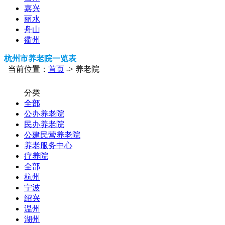
嘉兴
丽水
舟山
衢州
杭州市养老院一览表
当前位置：
首页
-> 养老院
分类
全部
公办养老院
民办养老院
公建民营养老院
养老服务中心
疗养院
全部
杭州
宁波
绍兴
温州
湖州