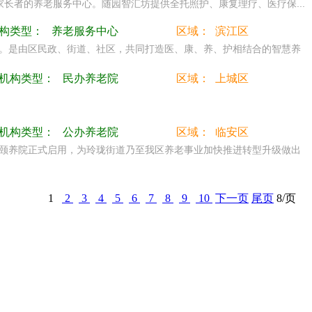
者的养老服务中心。随园智汇坊提供全托照护、康复理疗、医疗保...
构类型：
养老服务中心
区域：
滨江区
能区。是由区民政、街道、社区，共同打造医、康、养、护相结合的智慧养
机构类型：
民办养老院
区域：
上城区
机构类型：
公办养老院
区域：
临安区
元墅颐养院正式启用，为玲珑街道乃至我区养老事业加快推进转型升级做出
1
2
3
4
5
6
7
8
9
10
下一页
尾页
8/页