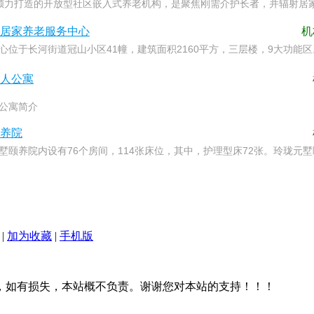
力打造的开放型社区嵌入式养老机构，是聚焦刚需介护长者，并辐射居家长
居家养老服务中心
机
心位于长河街道冠山小区41幢，建筑面积2160平方，三层楼，9大功
人公寓
公寓简介
养院
墅颐养院内设有76个房间，114张床位，其中，护理型床72张。玲珑
|
加为收藏
|
手机版
，如有损失，本站概不负责。谢谢您对本站的支持！！！