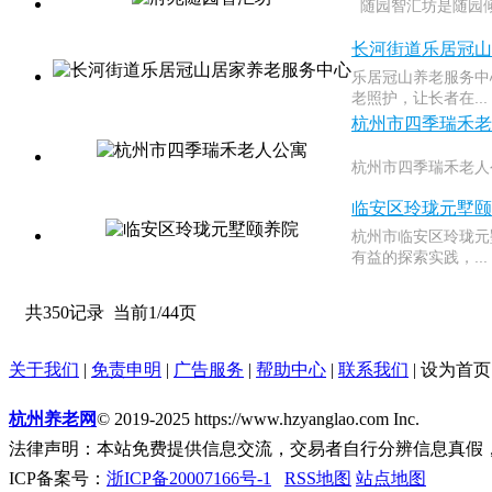
随园智汇坊是随园倾
长河街道乐居冠山
乐居冠山养老服务中
老照护，让长者在...
杭州市四季瑞禾老
杭州市四季瑞禾老人
临安区玲珑元墅颐
杭州市临安区玲珑元
有益的探索实践，...
共350记录
当前1/44页
关于我们
|
免责申明
|
广告服务
|
帮助中心
|
联系我们
|
设为首页
杭州养老网
© 2019-2025 https://www.hzyanglao.com Inc.
法律声明：本站免费提供信息交流，交易者自行分辨信息真假
ICP备案号：
浙ICP备20007166号-1
RSS地图
站点地图