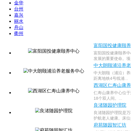
金华
台州
嘉兴
丽水
舟山
衢州
富阳国投健康颐养
富阳国投健康颐养中
发展的重要使命。项目
中大朗颐浦沿养老
中大朗颐（浦沿）养
距离地铁4号线浦...
西湖区仁寿山康养
仁寿山康养中心位于
18个双人间。...
良渚随园护理院
良渚随园护理院是万
护航老人健康。床位类
府苑随园智汇坊