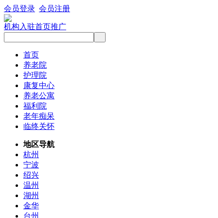
会员登录
会员注册
机构入驻
首页推广
首页
养老院
护理院
康复中心
养老公寓
福利院
老年痴呆
临终关怀
地区导航
杭州
宁波
绍兴
温州
湖州
金华
台州