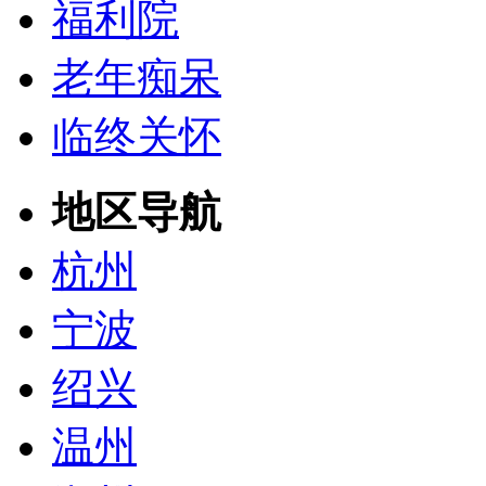
福利院
老年痴呆
临终关怀
地区导航
杭州
宁波
绍兴
温州