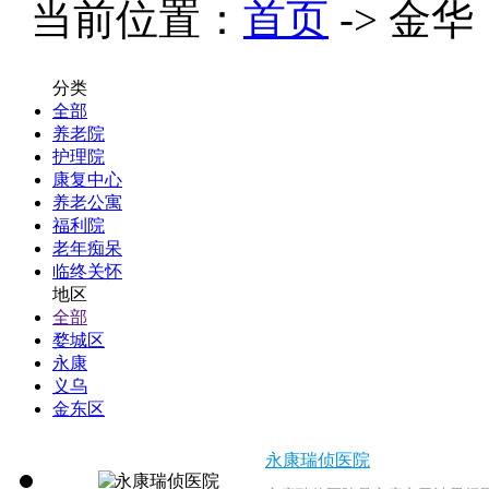
当前位置：
首页
-> 金华
分类
全部
养老院
护理院
康复中心
养老公寓
福利院
老年痴呆
临终关怀
地区
全部
婺城区
永康
义乌
金东区
永康瑞侦医院