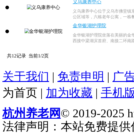
义乌康养中心
义乌康养中心位于义乌市佛堂镇东
公区域等，六栋老年公寓，一栋餐厅
金华银湖护理院
金华银湖护理院坐落在美丽的金华
西接中梁湖滨首府、南接二环南路
共12记录
当前1/2页
关于我们
|
免责申明
|
广
为首页
|
加为收藏
|
手机
杭州养老网
© 2019-2025 ht
法律声明：本站免费提供