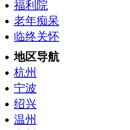
福利院
老年痴呆
临终关怀
地区导航
杭州
宁波
绍兴
温州