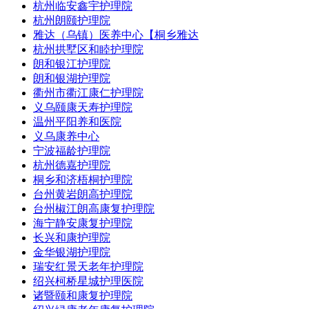
杭州临安鑫宇护理院
杭州朗颐护理院
雅达（乌镇）医养中心【桐乡雅达
杭州拱墅区和睦护理院
朗和银江护理院
朗和银湖护理院
衢州市衢江康仁护理院
义乌颐康天寿护理院
温州平阳养和医院
义乌康养中心
宁波福龄护理院
杭州德嘉护理院
桐乡和济梧桐护理院
台州黄岩朗高护理院
台州椒江朗高康复护理院
海宁静安康复护理院
长兴和康护理院
金华银湖护理院
瑞安红景天老年护理院
绍兴柯桥星城护理医院
诸暨颐和康复护理院