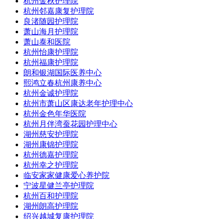
杭州金秋护理院
杭州邻嘉康复护理院
良渚随园护理院
萧山海月护理院
萧山泰和医院
杭州怡康护理院
杭州福康护理院
朗和银湖国际医养中心
熙鸿立春杭州康养中心
杭州金诚护理院
杭州市萧山区康达老年护理中心
杭州金色年华医院
杭州月伴湾蚕花园护理中心
湖州慈安护理院
湖州康锦护理院
杭州德嘉护理院
杭州幸之护理院
临安家家健康爱心养护院
宁波星健兰亭护理院
杭州百和护理院
湖州朗高护理院
绍兴越城复康护理院