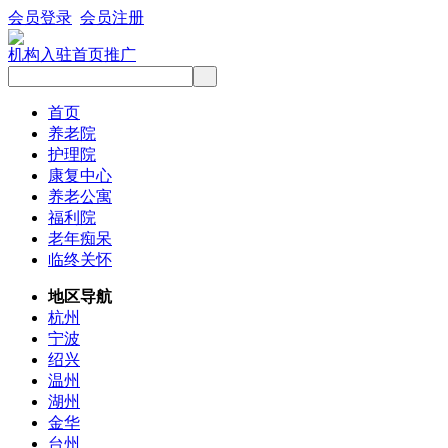
会员登录
会员注册
机构入驻
首页推广
首页
养老院
护理院
康复中心
养老公寓
福利院
老年痴呆
临终关怀
地区导航
杭州
宁波
绍兴
温州
湖州
金华
台州