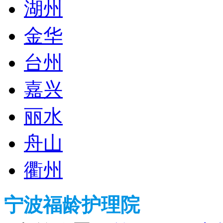
湖州
金华
台州
嘉兴
丽水
舟山
衢州
宁波福龄护理院