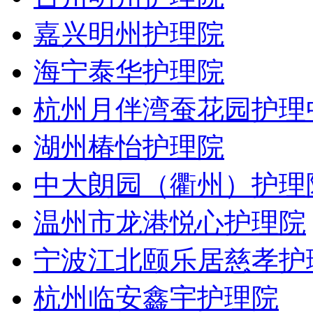
嘉兴明州护理院
海宁泰华护理院
杭州月伴湾蚕花园护理
湖州椿怡护理院
中大朗园（衢州）护理
温州市龙港悦心护理院
宁波江北颐乐居慈孝护
杭州临安鑫宇护理院