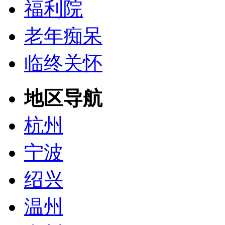
福利院
老年痴呆
临终关怀
地区导航
杭州
宁波
绍兴
温州