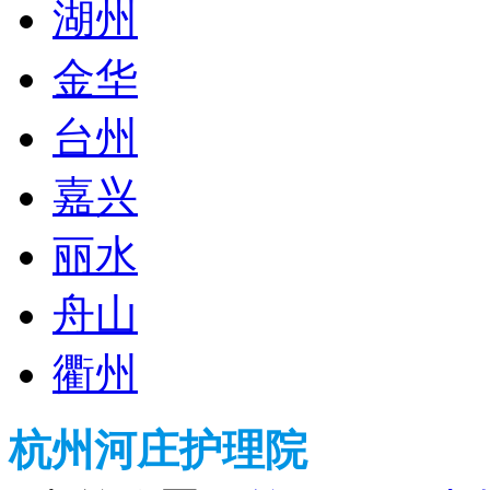
湖州
金华
台州
嘉兴
丽水
舟山
衢州
杭州河庄护理院