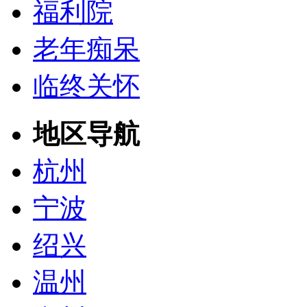
福利院
老年痴呆
临终关怀
地区导航
杭州
宁波
绍兴
温州