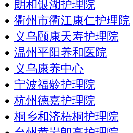
朗和银湖护理院
衢州市衢江康仁护理院
义乌颐康天寿护理院
温州平阳养和医院
义乌康养中心
宁波福龄护理院
杭州德嘉护理院
桐乡和济梧桐护理院
台州黄岩朗高护理院