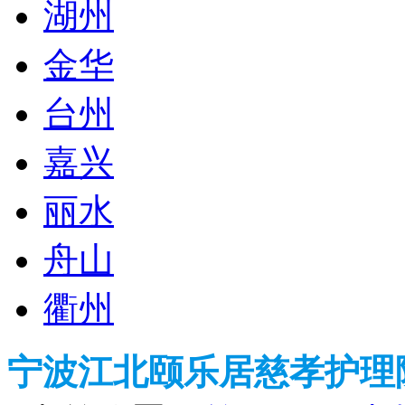
湖州
金华
台州
嘉兴
丽水
舟山
衢州
宁波江北颐乐居慈孝护理