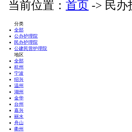
当前位置：
首页
-> 民
分类
全部
公办护理院
民办护理院
公建民营护理院
地区
全部
杭州
宁波
绍兴
温州
湖州
金华
台州
嘉兴
丽水
舟山
衢州