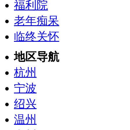
福利院
老年痴呆
临终关怀
地区导航
杭州
宁波
绍兴
温州