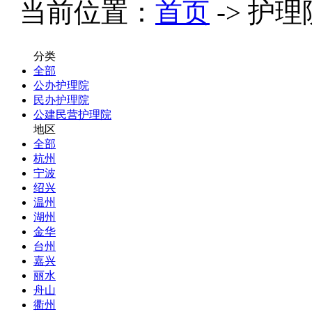
当前位置：
首页
-> 护理
分类
全部
公办护理院
民办护理院
公建民营护理院
地区
全部
杭州
宁波
绍兴
温州
湖州
金华
台州
嘉兴
丽水
舟山
衢州