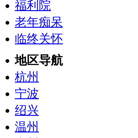
福利院
老年痴呆
临终关怀
地区导航
杭州
宁波
绍兴
温州