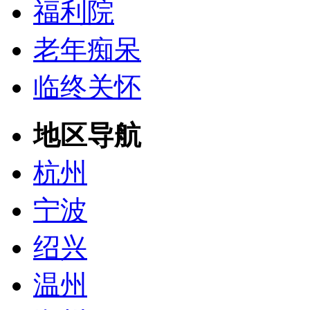
福利院
老年痴呆
临终关怀
地区导航
杭州
宁波
绍兴
温州