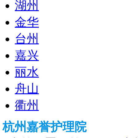
湖州
金华
台州
嘉兴
丽水
舟山
衢州
杭州嘉誉护理院