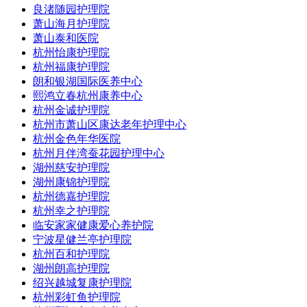
良渚随园护理院
萧山海月护理院
萧山泰和医院
杭州怡康护理院
杭州福康护理院
朗和银湖国际医养中心
熙鸿立春杭州康养中心
杭州金诚护理院
杭州市萧山区康达老年护理中心
杭州金色年华医院
杭州月伴湾蚕花园护理中心
湖州慈安护理院
湖州康锦护理院
杭州德嘉护理院
杭州幸之护理院
临安家家健康爱心养护院
宁波星健兰亭护理院
杭州百和护理院
湖州朗高护理院
绍兴越城复康护理院
杭州彩虹鱼护理院