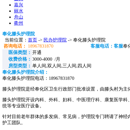
嘉兴
丽水
舟山
衢州
奉化滕头护理院
当前位置：
首页
->
民办护理院
-> 奉化滕头护理院
咨询电话：
18967831870
客服电话：客服
奉
医保类型：
开通
收费价格：
3000-4000 /月
房型类型：
单人间,双人间,三人间,四人间
奉化滕头护理院介绍：
奉化滕头护理院电话：18967831870
滕头护理院是经奉化区卫生行政部门批准设置，由滕头村为主
滕头护理院开设内科、外科、妇科、中医理疗科、康复医学科
统等专业医疗设备。
针对目前老年群体的多发病、常见病，护理院专门聘请了神经
护工团队。