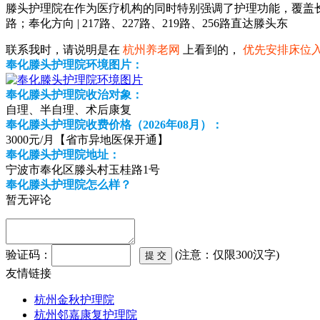
滕头护理院在作为医疗机构的同时特别强调了护理功能，覆盖长期卧
路；奉化方向 | 217路、227路、219路、256路直达滕头东
联系我时，请说明是在
杭州养老网
上看到的，
优先安排床位
奉化滕头护理院环境图片：
奉化滕头护理院收治对象：
自理、半自理、术后康复
奉化滕头护理院收费价格（2026年08月）：
3000元/月【省市异地医保开通】
奉化滕头护理院地址：
宁波市奉化区滕头村玉桂路1号
奉化滕头护理院怎么样？
暂无评论
验证码：
(注意：仅限300汉字)
友情链接
杭州金秋护理院
杭州邻嘉康复护理院