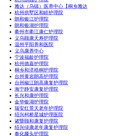
雅达（乌镇）医养中心【桐乡雅达
杭州拱墅区和睦护理院
朗和银江护理院
朗和银湖护理院
衢州市衢江康仁护理院
义乌颐康天寿护理院
温州平阳养和医院
义乌康养中心
宁波福龄护理院
杭州德嘉护理院
桐乡和济梧桐护理院
台州黄岩朗高护理院
台州椒江朗高康复护理院
海宁静安康复护理院
长兴和康护理院
金华银湖护理院
瑞安红景天老年护理院
绍兴柯桥星城护理医院
诸暨颐和康复护理院
绍兴绿康老年康复护理院
奉化滕头护理院