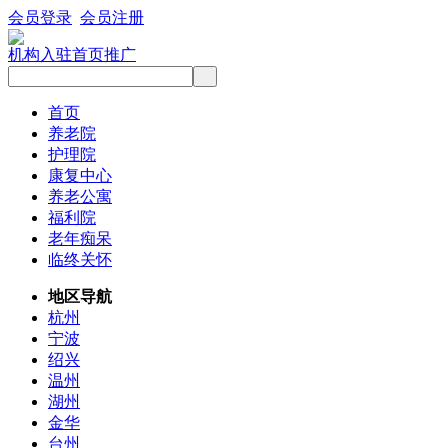
会员登录
会员注册
机构入驻
首页推广
首页
养老院
护理院
康复中心
养老公寓
福利院
老年痴呆
临终关怀
地区导航
杭州
宁波
绍兴
温州
湖州
金华
台州