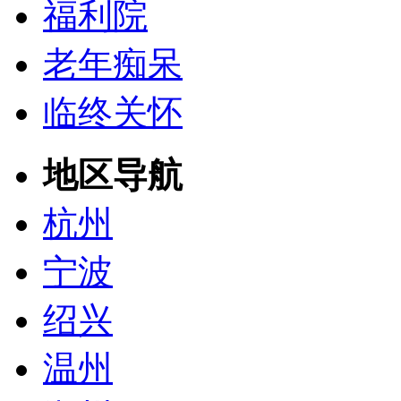
福利院
老年痴呆
临终关怀
地区导航
杭州
宁波
绍兴
温州