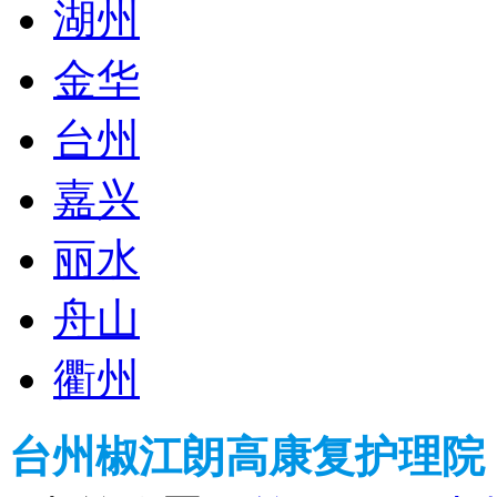
湖州
金华
台州
嘉兴
丽水
舟山
衢州
台州椒江朗高康复护理院