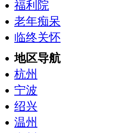
福利院
老年痴呆
临终关怀
地区导航
杭州
宁波
绍兴
温州