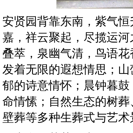
安贤园背靠东南，紫气恒
嘉，祥云聚起，尽揽运河
叠萃，泉幽气清，鸟语花
发着无限的遐想情思；山
郁的诗意情怀；晨钟暮鼓
命情愫；自然生态的树葬
壁葬等多种生葬式与艺术