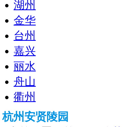
湖州
金华
台州
嘉兴
丽水
舟山
衢州
杭州安贤陵园