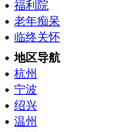
福利院
老年痴呆
临终关怀
地区导航
杭州
宁波
绍兴
温州