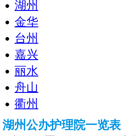
湖州
金华
台州
嘉兴
丽水
舟山
衢州
湖州公办护理院一览表