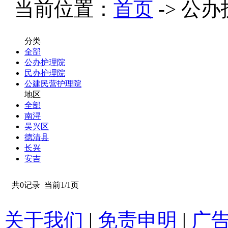
当前位置：
首页
-> 公办
分类
全部
公办护理院
民办护理院
公建民营护理院
地区
全部
南浔
吴兴区
德清县
长兴
安吉
共0记录
当前1/1页
关于我们
|
免责申明
|
广