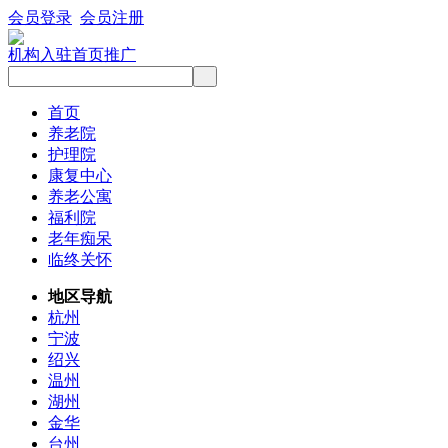
会员登录
会员注册
机构入驻
首页推广
首页
养老院
护理院
康复中心
养老公寓
福利院
老年痴呆
临终关怀
地区导航
杭州
宁波
绍兴
温州
湖州
金华
台州