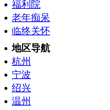
福利院
老年痴呆
临终关怀
地区导航
杭州
宁波
绍兴
温州