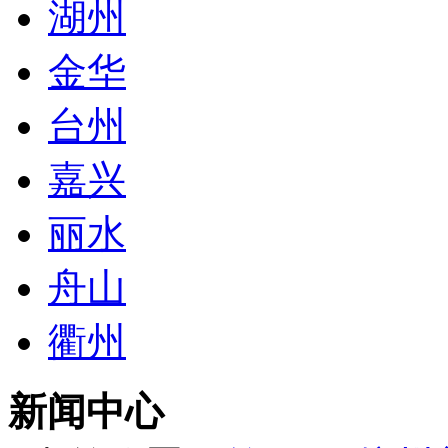
湖州
金华
台州
嘉兴
丽水
舟山
衢州
新闻中心