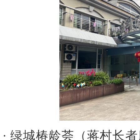
· 绿城椿龄荟（蒋村长