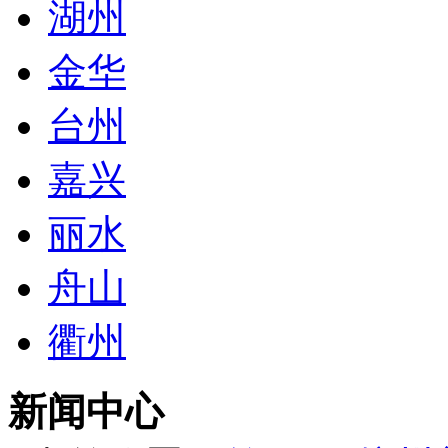
湖州
金华
台州
嘉兴
丽水
舟山
衢州
新闻中心