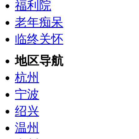
福利院
老年痴呆
临终关怀
地区导航
杭州
宁波
绍兴
温州