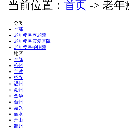
当前位置：
首页
-> 老
分类
全部
老年痴呆养老院
老年痴呆康复医院
老年痴呆护理院
地区
全部
杭州
宁波
绍兴
温州
湖州
金华
台州
嘉兴
丽水
舟山
衢州