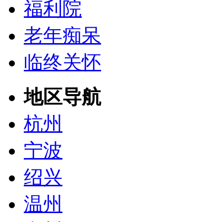
福利院
老年痴呆
临终关怀
地区导航
杭州
宁波
绍兴
温州