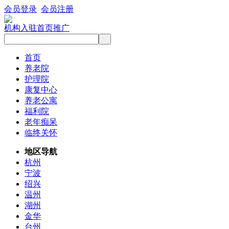
会员登录
会员注册
机构入驻
首页推广
首页
养老院
护理院
康复中心
养老公寓
福利院
老年痴呆
临终关怀
地区导航
杭州
宁波
绍兴
温州
湖州
金华
台州