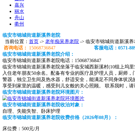
嘉兴
丽水
舟山
衢州
临安市锦城街道新溪养老院
当前位置：
首页
->
老年痴呆养老院
-> 临安市锦城街道新溪养
咨询电话：
15068736847
客服电话：0571-889
临安市锦城街道新溪养老院介绍：
临安市锦城街道新溪养老院电话：15068736847
临安市锦城街道新溪养老院坐落于临安城西新溪村(10组上坞里
入住老年朋友50余名。配备有专业的医疗及护理人员，厨师
警器，独立卫生间及热水器，舒适安全，能满足不同身体状况
享受到家里的温暖，感受到儿女般的关心照顾。 联系我时，
临安市锦城街道新溪养老院环境图片：
临安市锦城街道新溪养老院收治对象：
自理、失能失智、卧床护理
临安市锦城街道新溪养老院收费价格（2026年08月）：
床位费：500元/月