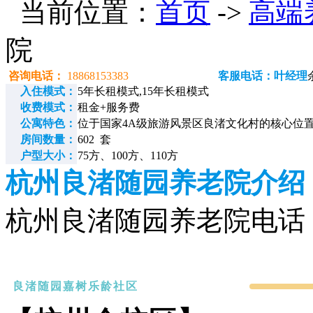
当前位置：
首页
->
高端
院
咨询电话：
18868153383
客服电话：叶经理
入住模式：
5年长租模式,15年长租模式
收费模式：
租金+服务费
公寓特色：
位于国家4A级旅游风景区良渚文化村的核心位
房间数量：
602 套
户型大小：
75方、100方、110方
杭州良渚随园养老院介绍
杭州良渚随园养老院电话：18
良渚随园嘉树乐龄社区