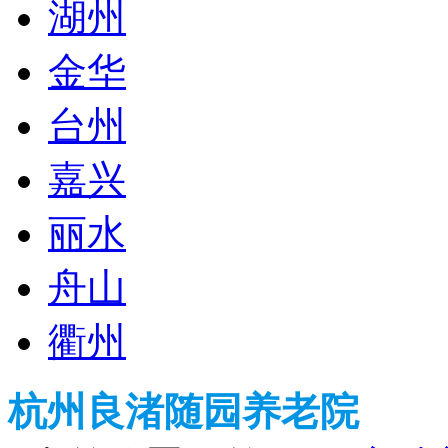
湖州
金华
台州
嘉兴
丽水
舟山
衢州
杭州良渚随园养老院