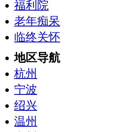
福利院
老年痴呆
临终关怀
地区导航
杭州
宁波
绍兴
温州