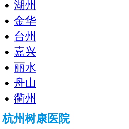
湖州
金华
台州
嘉兴
丽水
舟山
衢州
杭州树康医院