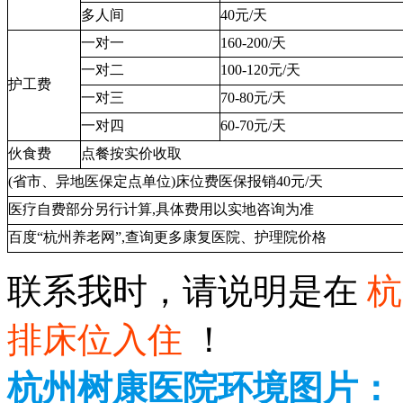
多人间
40元/天
一对一
160-200/天
一对二
100-120元/天
护工费
一对三
70-80元/天
一对四
60-70元/天
伙食费
点餐按实价收取
(省市、异地医保定点单位)
床位费医保报销40元/天
医疗自费部分另行计算
,具体费用以实地咨询为准
百度
“杭州养老网”
,查询更多康复医院、护理院价格
联系我时，请说明是在
杭
排床位入住
！
杭州树康医院环境图片：