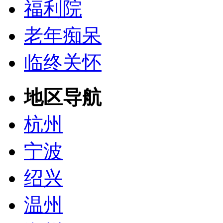
福利院
老年痴呆
临终关怀
地区导航
杭州
宁波
绍兴
温州