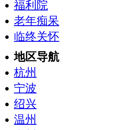
福利院
老年痴呆
临终关怀
地区导航
杭州
宁波
绍兴
温州