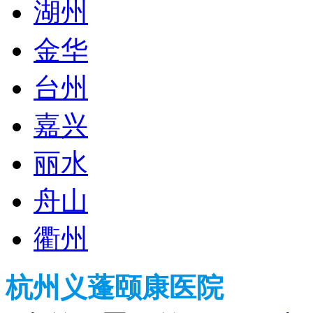
湖州
金华
台州
嘉兴
丽水
舟山
衢州
杭州义蓬颐康医院