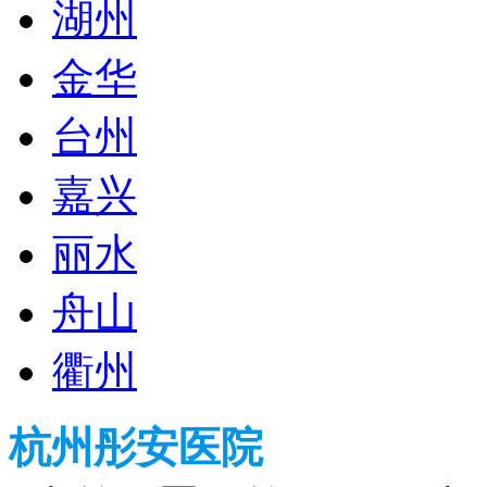
湖州
金华
台州
嘉兴
丽水
舟山
衢州
杭州彤安医院