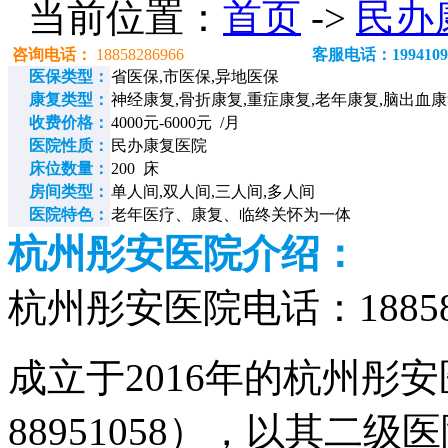
当前位置：
首页
->
民办
咨询电话：
18858286966
客服电话：1994109
医保类型：
省医保,市医保,异地医保
康复类型：
神经康复,骨折康复,重症康复,老年康复,脑出血
收费价格：
4000元-6000元 /月
医院性质：
民办康复医院
床位数量：
200 床
房间类型：
单人间,双人间,三人间,多人间
医院特色：
老年医疗、康复、临终关怀为一体
杭州彤安医院介绍：
杭州彤安医院电话：188582
成立于2016年的杭州彤安
88951058），以其二