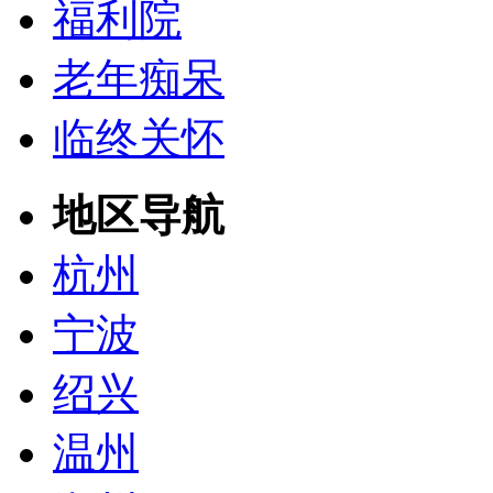
福利院
老年痴呆
临终关怀
地区导航
杭州
宁波
绍兴
温州