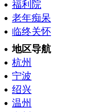
福利院
老年痴呆
临终关怀
地区导航
杭州
宁波
绍兴
温州