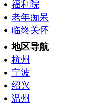
福利院
老年痴呆
临终关怀
地区导航
杭州
宁波
绍兴
温州