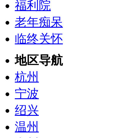
福利院
老年痴呆
临终关怀
地区导航
杭州
宁波
绍兴
温州