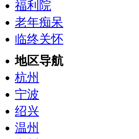
福利院
老年痴呆
临终关怀
地区导航
杭州
宁波
绍兴
温州