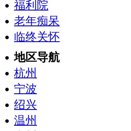
福利院
老年痴呆
临终关怀
地区导航
杭州
宁波
绍兴
温州