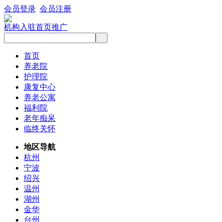
会员登录
会员注册
机构入驻
首页推广
首页
养老院
护理院
康复中心
养老公寓
福利院
老年痴呆
临终关怀
地区导航
杭州
宁波
绍兴
温州
湖州
金华
台州