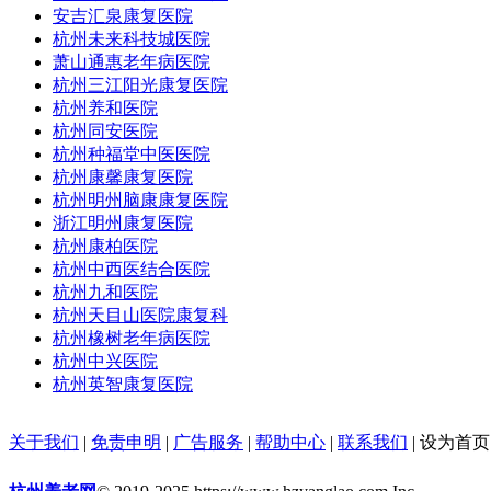
安吉汇泉康复医院
杭州未来科技城医院
萧山通惠老年病医院
杭州三江阳光康复医院
杭州养和医院
杭州同安医院
杭州种福堂中医医院
杭州康馨康复医院
杭州明州脑康康复医院
浙江明州康复医院
杭州康柏医院
杭州中西医结合医院
杭州九和医院
杭州天目山医院康复科
杭州橡树老年病医院
杭州中兴医院
杭州英智康复医院
关于我们
|
免责申明
|
广告服务
|
帮助中心
|
联系我们
|
设为首页