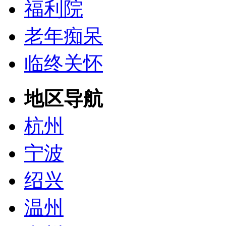
福利院
老年痴呆
临终关怀
地区导航
杭州
宁波
绍兴
温州