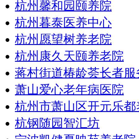
杭州馨和园颐养院
杭州暮泰医养中心
杭州愿望树养老院
杭州康久天颐养老院
蒋村街道椿龄荟长者服
萧山爱心老年病医院
杭州市萧山区开元乐都
杭钢随园智汇坊