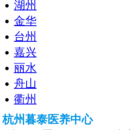
湖州
金华
台州
嘉兴
丽水
舟山
衢州
杭州暮泰医养中心