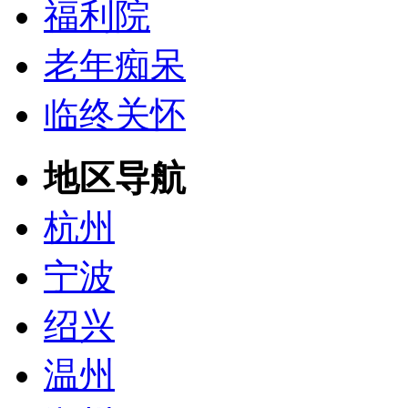
福利院
老年痴呆
临终关怀
地区导航
杭州
宁波
绍兴
温州