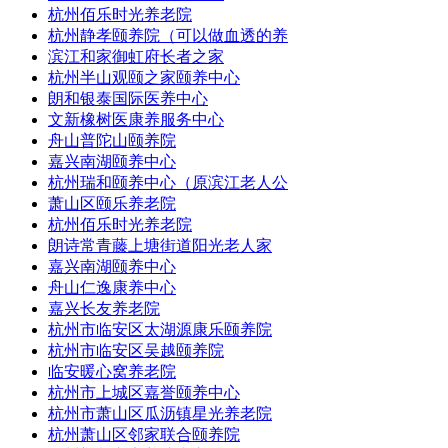
杭州佰乐时光养老院
杭州静孝颐养院（可以做血透的养
滨江和家御虹府长者之家
杭州半山观颐之家颐养中心
朗和银泰国际医养中心
文新橡树医康养服务中心
舟山普陀山颐养院
嘉兴南湖颐养中心
杭州瑞和颐养中心（原滨江老人公
萧山区颐乐养老院
杭州佰乐时光养老院
朗诗常青藤上塘街道阳光老人家
嘉兴南湖颐养中心
舟山仁逸康养中心
嘉兴长友养老院
杭州市临安区太湖源康乐颐养院
杭州市临安区吴越颐养院
临安暖心窝养老院
杭州市上城区嘉誉颐养中心
杭州市萧山区瓜沥镇星光养老院
杭州萧山区邻家联合颐养院