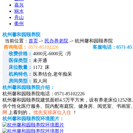
嘉兴
丽水
舟山
衢州
杭州馨和园颐养院
当前位置：
首页
->
民办养老院
-> 杭州馨和园颐养院
咨询电话：
0571-85102226
客服电话：0571-851
收费价格：
4000元-6000元 /月
医保类型：
未开通
床位数量：
1172 床
机构特色：
医养结合,老年痴呆
房间类型：
双人间
杭州馨和园颐养院介绍：
杭州馨和园颐养院电话：0571-85102226
杭州馨和园颐养院建筑面积4.5万平方米，设有养老床位12
供个性化医疗服务。院内配有庭院、健身房、阅览室、书画室
网
上看到的，
优先安排床位入住
！
杭州馨和园颐养院环境图片：