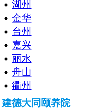
湖州
金华
台州
嘉兴
丽水
舟山
衢州
建德大同颐养院