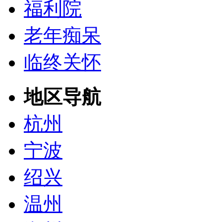
福利院
老年痴呆
临终关怀
地区导航
杭州
宁波
绍兴
温州