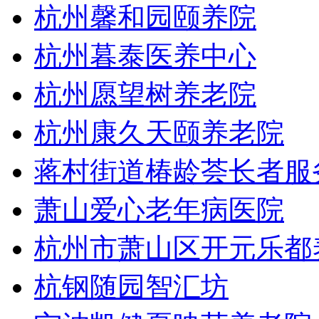
杭州馨和园颐养院
杭州暮泰医养中心
杭州愿望树养老院
杭州康久天颐养老院
蒋村街道椿龄荟长者服
萧山爱心老年病医院
杭州市萧山区开元乐都
杭钢随园智汇坊