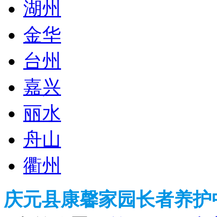
湖州
金华
台州
嘉兴
丽水
舟山
衢州
庆元县康馨家园长者养护