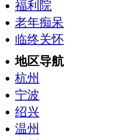
福利院
老年痴呆
临终关怀
地区导航
杭州
宁波
绍兴
温州