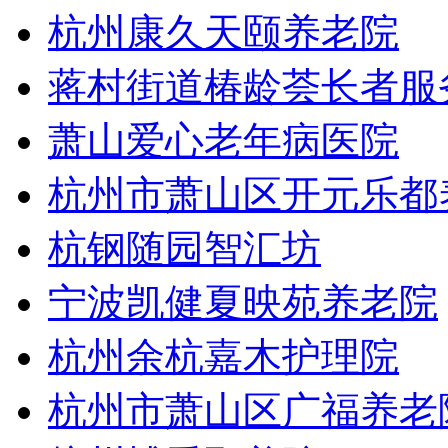
杭州康久天颐养老院
蒋村街道椿龄荟长者服
萧山爱心老年病医院
杭州市萧山区开元乐都
杭钢随园智汇坊
宁波凯健夏映苑养老院
杭州余杭嘉木护理院
杭州市萧山区广福养老