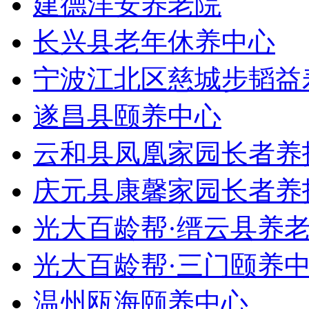
建德洋安养老院
长兴县老年休养中心
宁波江北区慈城步韬益
遂昌县颐养中心
云和县凤凰家园长者养
庆元县康馨家园长者养
光大百龄帮·缙云县养
光大百龄帮·三门颐养
温州瓯海颐养中心