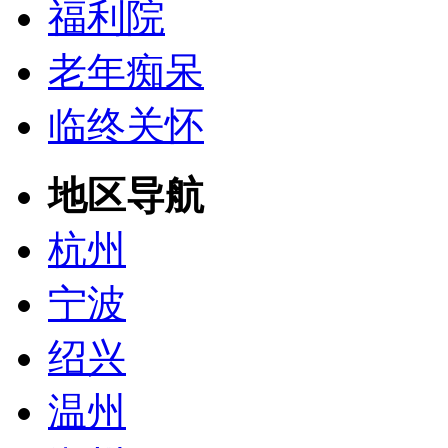
福利院
老年痴呆
临终关怀
地区导航
杭州
宁波
绍兴
温州