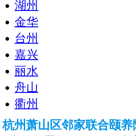
湖州
金华
台州
嘉兴
丽水
舟山
衢州
杭州萧山区邻家联合颐养