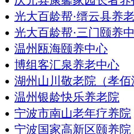
庆元县康馨家园长者养
光大百龄帮·缙云县养
光大百龄帮·三门颐养
温州瓯海颐养中心
博组客汇泉养老中心
湖州山川敬老院（孝佰
温州银龄快乐养老院
宁波市南山老年疗养院
宁波国家高新区颐养院