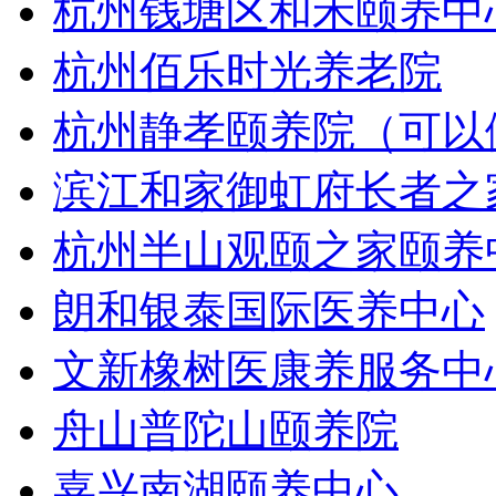
杭州钱塘区和禾颐养中
杭州佰乐时光养老院
杭州静孝颐养院（可以
滨江和家御虹府长者之
杭州半山观颐之家颐养
朗和银泰国际医养中心
文新橡树医康养服务中
舟山普陀山颐养院
嘉兴南湖颐养中心