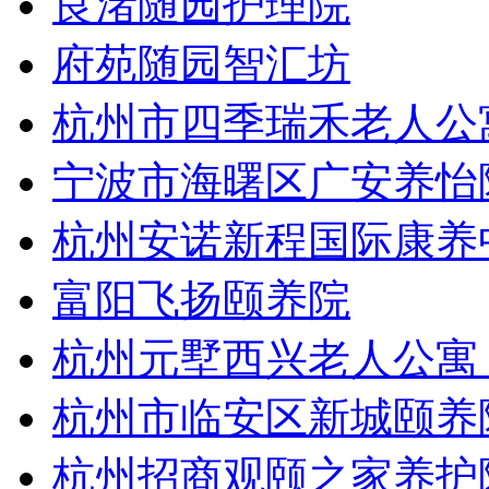
良渚随园护理院
府苑随园智汇坊
杭州市四季瑞禾老人公
宁波市海曙区广安养怡
杭州安诺新程国际康养
富阳飞扬颐养院
杭州元墅西兴老人公寓
杭州市临安区新城颐养
杭州招商观颐之家养护