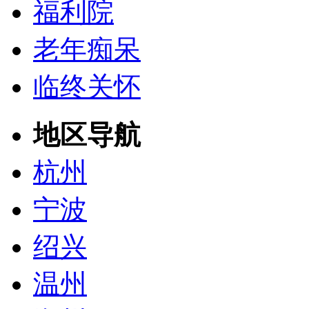
福利院
老年痴呆
临终关怀
地区导航
杭州
宁波
绍兴
温州